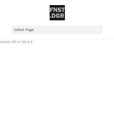
Select Page
Home
/
D1 H
/ D1 H 3