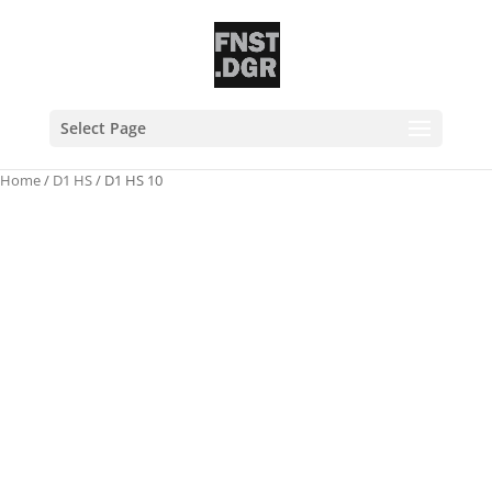
Select Page
Home
/
D1 HS
/ D1 HS 10