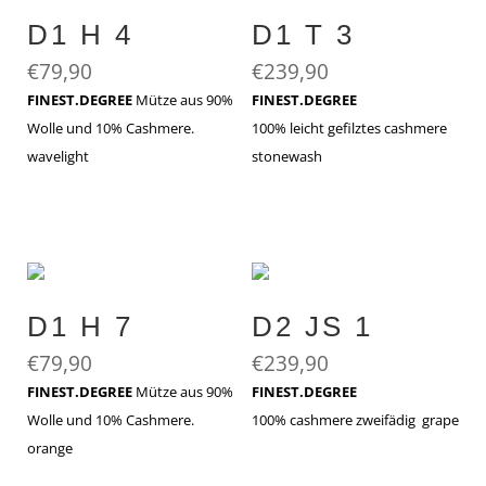
D1 H 4
D1 T 3
€
79,90
€
239,90
FINEST.DEGREE
Mütze aus 90%
FINEST.DEGREE
Wolle und 10% Cashmere.
100% leicht gefilztes cashmere
wavelight
stonewash
D1 H 7
D2 JS 1
€
79,90
€
239,90
FINEST.DEGREE
Mütze aus 90%
FINEST.DEGREE
Wolle und 10% Cashmere.
100% cashmere zweifädig grape
orange