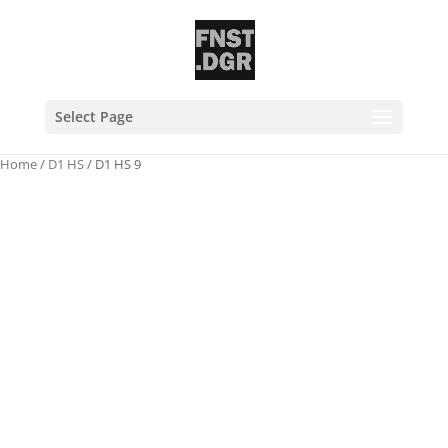
Select Page
Home
/
D1 HS
/ D1 HS 9